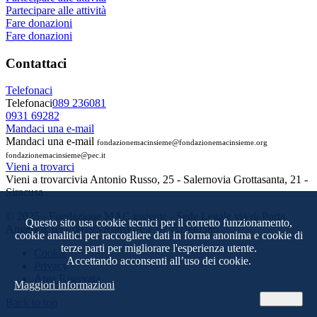
Partecipare alle attività
Fare donazioni
Fare donazioni
Contattaci
Telefonaci
Telefonaci
089 236081
0931 69282
Mandaci una e-mail
Mandaci una e-mail
fondazionemacinsieme@fondazionemacinsieme.org
fondazionemacinsieme@pec.it
Vieni a trovarci
Vieni a trovarci
via Antonio Russo, 25 - Salerno
via Grottasanta, 21 -
Siracusa
© 2025 - Fondazione MAC insieme - Sede Legale via di Porta
Questo sito usa cookie tecnici per il corretto funzionamento,
Angelica, 63 - 00193 Roma - CF 97331990586
cookie analitici per raccogliere dati in forma anonima e cookie di
terze parti per migliorare l'esperienza utente.
Cookie
Accettando acconsenti all’uso dei cookie.
Privacy
Area Riservata
Maggiori informazioni
Accetto
Back to top