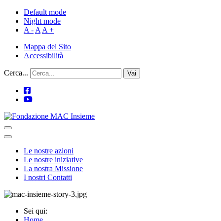
Default mode
Night mode
A -
A
A +
Mappa del Sito
Accessibilità
Cerca...
Vai
Le nostre azioni
Le nostre iniziative
La nostra Missione
I nostri Contatti
Sei qui:
Home