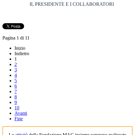
IL PRESIDENTE
E I COLLABORATORI
Pagina 1 di 11
Inizio
Indietro
1
2
3
4
5
6
7
8
9
10
Avanti
Fine
Le
attività
della Fondazione MAC insieme vengono realizzate