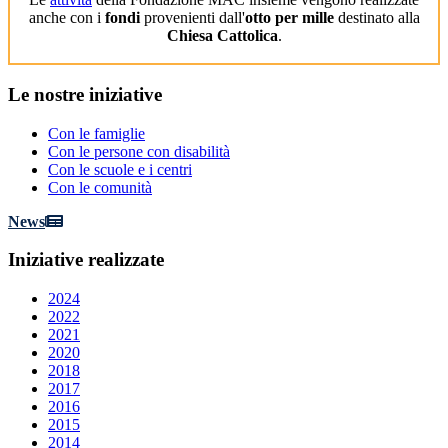
anche con i
fondi
provenienti dall'
otto per mille
destinato alla
Chiesa Cattolica
.
Le
nostre iniziative
Con le famiglie
Con le persone con disabilità
Con le scuole e i centri
Con le comunità
News
Iniziative
realizzate
2024
2022
2021
2020
2018
2017
2016
2015
2014