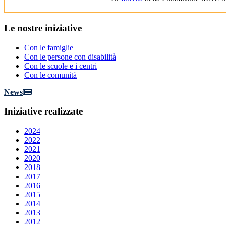
Le
nostre iniziative
Con le famiglie
Con le persone con disabilità
Con le scuole e i centri
Con le comunità
News
Iniziative
realizzate
2024
2022
2021
2020
2018
2017
2016
2015
2014
2013
2012