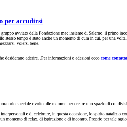
o per accudirsi
 gruppo avviato della Fondazione mac insieme di Salerno, il primo inco
 allo stesso tempo è stato anche un momento di cura in cui, per una volta,
rezzarsi, volersi bene.
 che desiderano aderire. .Per informazioni o adesioni ecco
come contatt
atorio speciale rivolto alle mamme per creare uno spazio di condivisio
 interpersonali e di celebrare, in questa occasione, lo spirito natalizio con
 momento di relax, di ispirazione e di incontro. Proprio per tale ragione