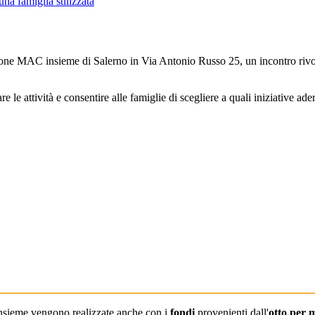
ione MAC insieme di Salerno in Via Antonio Russo 25, un incontro rivolt
 le attività e consentire alle famiglie di scegliere a quali iniziative ader
sieme vengono realizzate anche con i
fondi
provenienti dall'
otto per m