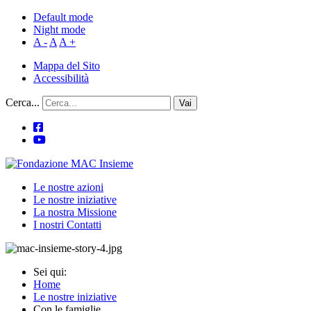
Default mode
Night mode
A -
A
A +
Mappa del Sito
Accessibilità
Cerca...
Vai
Le nostre azioni
Le nostre iniziative
La nostra Missione
I nostri Contatti
Sei qui:
Home
Le nostre iniziative
Con le famiglie