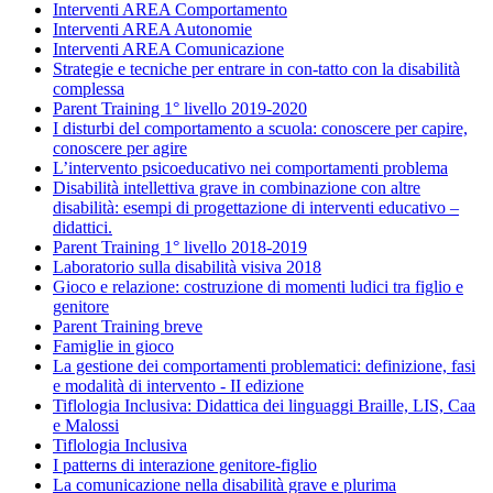
Interventi AREA Comportamento
Interventi AREA Autonomie
Interventi AREA Comunicazione
Strategie e tecniche per entrare in con-tatto con la disabilità
complessa
Parent Training 1° livello 2019-2020
I disturbi del comportamento a scuola: conoscere per capire,
conoscere per agire
L’intervento psicoeducativo nei comportamenti problema
Disabilità intellettiva grave in combinazione con altre
disabilità: esempi di progettazione di interventi educativo –
didattici.
Parent Training 1° livello 2018-2019
Laboratorio sulla disabilità visiva 2018
Gioco e relazione: costruzione di momenti ludici tra figlio e
genitore
Parent Training breve
Famiglie in gioco
La gestione dei comportamenti problematici: definizione, fasi
e modalità di intervento - II edizione
Tiflologia Inclusiva: Didattica dei linguaggi Braille, LIS, Caa
e Malossi
Tiflologia Inclusiva
I patterns di interazione genitore-figlio
La comunicazione nella disabilità grave e plurima