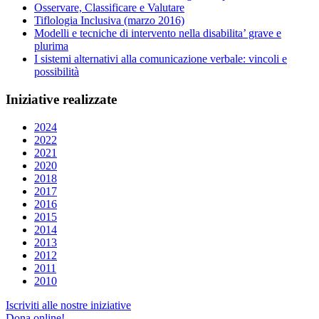
Osservare, Classificare e Valutare
Tiflologia Inclusiva (marzo 2016)
Modelli e tecniche di intervento nella disabilita’ grave e
plurima
I sistemi alternativi alla comunicazione verbale: vincoli e
possibilità
Iniziative
realizzate
2024
2022
2021
2020
2018
2017
2016
2015
2014
2013
2012
2011
2010
Iscriviti alle nostre iniziative
Dona online!