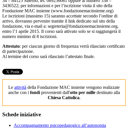
34 – 84125 Salerno, tel. 089236081 oppure al numero 338 –
3436522; per informazioni e per l’iscrizione visita il sito della
Fondazione MAC insieme (www.fondazionemacinsieme.org)
Le iscrizioni (massimo 15) saranno accettate secondo l’ordine di
arrivo, dovranno pervenire tramite il link dedicato sul sito della
fondazione, via e-mail a:
segreteria@fondazionemacinsieme.org
,
entro l’1 aprile 2015. Il corso sarà attivato solo se si raggiungerà il
numero minimo di 8 iscrizioni.
Attestato
: per ciascun giorno di frequenza verrà rilasciato certificato
di partecipazione.
Al termine del corso sarà rilasciato l’attestato finale.
Le
attività
della Fondazione MAC insieme vengono realizzate
anche con i
fondi
provenienti dall'
otto per mille
destinato alla
Chiesa Cattolica
.
Schede
iniziative
Accompagnamento psicopedagogico all’autonomia