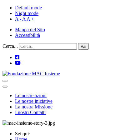
Default mode
Night mode
A -
A
A +
Mappa del Sito
Accessibilità
Cerca...
Vai
Le nostre azioni
Le nostre iniziative
La nostra Missione
I nostri Contatti
Sei qui:
Home