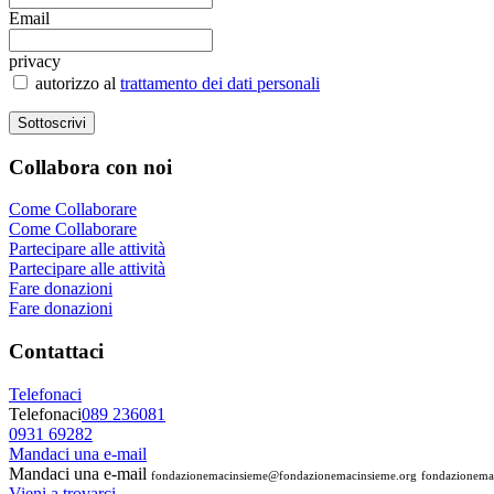
Email
privacy
autorizzo al
trattamento dei dati personali
Collabora
con noi
Come Collaborare
Come Collaborare
Partecipare alle attività
Partecipare alle attività
Fare donazioni
Fare donazioni
Contattaci
Telefonaci
Telefonaci
089 236081
0931 69282
Mandaci una e-mail
Mandaci una e-mail
fondazionemacinsieme@fondazionemacinsieme.org
fondazionema
Vieni a trovarci