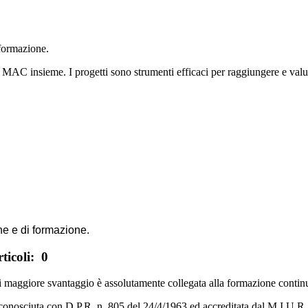
 formazione.
ne MAC insieme. I progetti sono strumenti efficaci per raggiungere e valut
ne e di formazione.
ticoli: 0
 maggiore svantaggio è assolutamente collegata alla formazione continua 
conosciuta con D.P.R. n. 805 del 24/4/1963 ed accreditata dal M.I.U.R. 