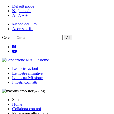
Default mode
Night mode
A -
A
A +
Mappa del Sito
Accessibilità
Cerca...
Vai
Le nostre azioni
Le nostre iniziative
La nostra Missione
I nostri Contatti
Sei qui:
Home
Collabora con noi
Partecipare alle attività