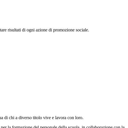
are risultati di ogni azione di promozione sociale.
di chi a diverso titolo vive e lavora con loro.
per la formazione del personale della scuola, in collaborazione con la