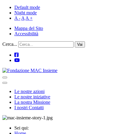
Default mode
Night mode
A -
A
A +
Mappa del Sito
Accessibilità
Cerca...
Vai
Le nostre azioni
Le nostre iniziative
La nostra Missione
I nostri Contatti
Sei qui:
Home