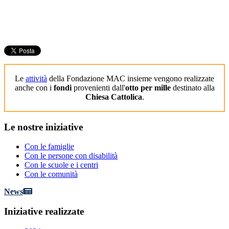
Le
attività
della Fondazione MAC insieme vengono realizzate
anche con i
fondi
provenienti dall'
otto per mille
destinato alla
Chiesa Cattolica
.
Le
nostre iniziative
Con le famiglie
Con le persone con disabilità
Con le scuole e i centri
Con le comunità
News
Iniziative
realizzate