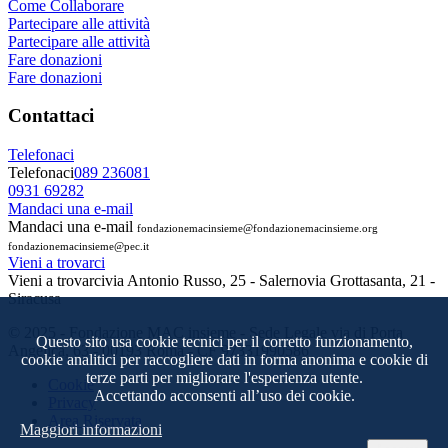
Come Collaborare
Partecipare alle attività
Partecipare alle attività
Fare donazioni
Fare donazioni
Contattaci
Telefonaci
Telefonaci
089 236081
0931 69282
Mandaci una e-mail
Mandaci una e-mail
fondazionemacinsieme@fondazionemacinsieme.org
fondazionemacinsieme@pec.it
Vieni a trovarci
Vieni a trovarci
via Antonio Russo, 25 - Salerno
via Grottasanta, 21 -
Siracusa
© 2025 - Fondazione MAC insieme - Sede Legale via di Porta
Questo sito usa cookie tecnici per il corretto funzionamento,
Angelica, 63 - 00193 Roma - CF 97331990586
cookie analitici per raccogliere dati in forma anonima e cookie di
terze parti per migliorare l'esperienza utente.
Cookie
Accettando acconsenti all’uso dei cookie.
Privacy
Area Riservata
Maggiori informazioni