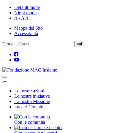
Default mode
Night mode
A -
A
A +
Mappa del Sito
Accessibilità
Cerca...
Vai
Le nostre azioni
Le nostre iniziative
La nostra Missione
I nostri Contatti
Con le comunità
Con le scuole e i centri